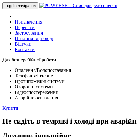
Toggle navigation
Призначення
Переваги
Застосування
Питання-відповіді
Відгуки
Контакти
Для безперебійної роботи
Опалення/Водопостачання
Телефонія/Інтернет
Протипожежні системи
Охоронні системи
Відеоспостереження
Аварійне освітлення
Купити
Не сидіть в темряві і холоді при аварі
Домашнє іноваційне