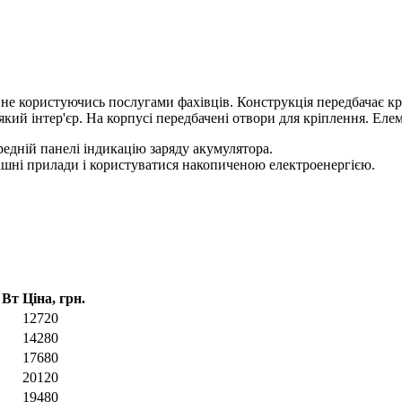
користуючись послугами фахівців. Конструкція передбачає кріпл
й інтер'єр. На корпусі передбачені отвори для кріплення. Елем
редній панелі індикацію заряду акумулятора.
ашні прилади і користуватися накопиченою електроенергією.
 Вт
Ціна, грн.
12720
14280
17680
20120
19480