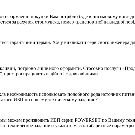
ри оформленні покупки Вам потрібно буде в письмовому вигляді в
ється за рахунок отримувача, номер транспортної накладної пові
ся гарантійний термін. Хочу викликати сервісного інженера дл
жливий, потрібно лише його оформити. Стосовно послуги «Продо
ї, пристрої працюють надійно і є довговічними.
кла необходимость использовать подобного рода источник пита
такого ИБП по нашему техническому заданию?
а, мы можем производить ИБП серии POWERSET по Вашему техн
товьте техническое задание и укажите массо-габаритные парамет