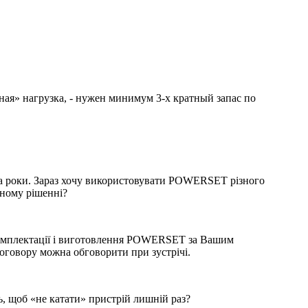
ная» нагрузка, - нужен минимум 3-х кратный запас по
2-а роки. Зараз хочу використовувати POWERSET різного
сному рішенні?
 комплектації і виготовлення POWERSET за Вашим
 договору можна обговорити при зустрічі.
, щоб «не катати» пристрій лишній раз?