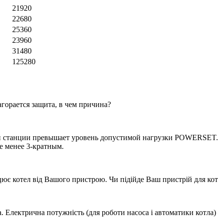
21920
22680
25360
23960
31480
125280
горается защита, в чем причина?
ой станции превышает уровень допустимой нагрузки POWERSET. 
е менее 3-кратным.
працює котел від Вашого пристрою. Чи підійде Ваш пристрій для 
. Електрична потужність (для роботи насоса і автоматики котла) 