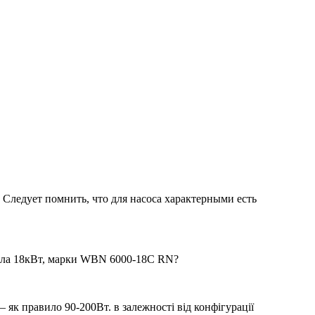
Следует помнить, что для насоса характерными есть
котла 18кВт, марки WBN 6000-18C RN?
– як правило 90-200Вт. в залежності від конфігурації