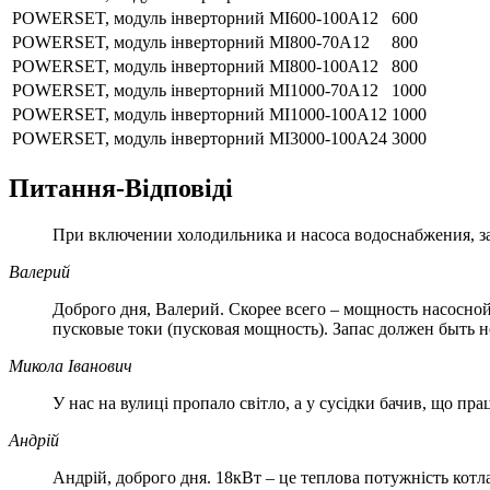
POWERSET, модуль інверторний МІ600-100А12
600
POWERSET, модуль інверторний МІ800-70А12
800
POWERSET, модуль інверторний МІ800-100А12
800
POWERSET, модуль інверторний МІ1000-70А12
1000
POWERSET, модуль інверторний МІ1000-100А12
1000
POWERSET, модуль інверторний МІ3000-100А24
3000
Питання-Відповіді
При включении холодильника и насоса водоснабжения, за
Валерий
Доброго дня, Валерий. Скорее всего – мощность насосн
пусковые токи (пусковая мощность). Запас должен быть н
Микола Іванович
У нас на вулиці пропало світло, а у сусідки бачив, що 
Андрій
Андрій, доброго дня. 18кВт – це теплова потужність котла