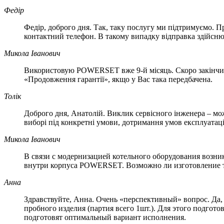
Федір
Федір, доброго дня. Так, таку послугу ми підтримуємо. П
контактний телефон. В такому випадку відправка здійсню
Микола Іванович
Використовую POWERSET вже 9-й місяць. Скоро закінчить
«Продовження гарантії», якщо у Вас така передбачена.
Толік
Доброго дня, Анатолій. Виклик сервісного інженера – мо
виборі під конкретні умови, дотримання умов експлуатаці
Микола Іванович
В связи с модернизацией котельного оборудования возни
внутри корпуса POWERSET. Возможно ли изготовление 
Анна
Здравствуйте, Анна. Очень «перспективный» вопрос. Д
пробного изделия (партия всего 1шт.). Для этого подго
подготовят оптимальный вариант исполнения.