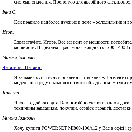
системи опалення. Пропоную для аварійного електропост
Інна С.
Как правило наиболее нужные в доме – холодильник и во
Игорь
Здравствуйте, Игорь. Все зависит от мощности потребите
мощности. В среднем – расчетная мощность 1200-1400Вт,
Микола Іванович
Читати всі Питання
Я займаюсь системами опалення «під ключ». На власні пр
модельного ряду в комплекті свого обладнання. На яких
Ярослав
Ярослав, доброго дня. Вам потрібно укласти з нами дог
технічним завданням, покупки, сервісу, гарантії, доставк
Микола Іванович
Хочу купити POWERSET МІ800-100А12 у Вас в офісі і зраз