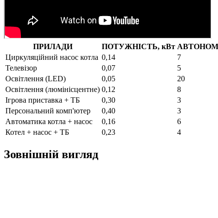
ПРИЛАДИ
ПОТУЖНІСТЬ, кВт
АВТОНОМН
Циркуляційний насос котла
0,14
7
Телевізор
0,07
5
Освітлення (LED)
0,05
20
Освітлення (люмінісцентне)
0,12
8
Ігрова приставка + ТБ
0,30
3
Персональний комп'ютер
0,40
3
Автоматика котла + насос
0,16
6
Котел + насос + ТБ
0,23
4
Зовнішній вигляд