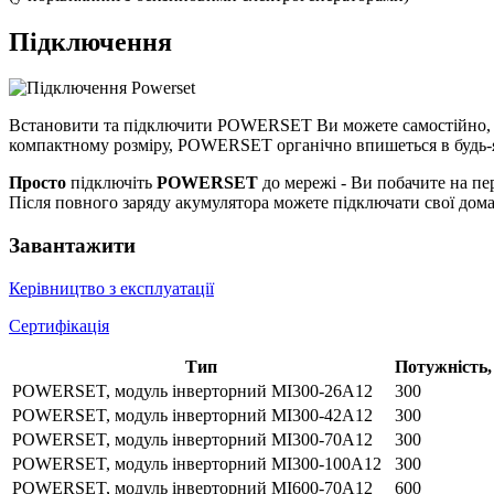
Підключення
Встановити та підключити POWERSET Ви можете самостійно, не 
компактному розміру, POWERSET органічно впишеться в будь-яки
Просто
підключіть
POWERSET
до мережі - Ви побачите на пе
Після повного заряду акумулятора можете підключати свої дом
Завантажити
Керівництво з експлуатації
Сертифікація
Тип
Потужність,
POWERSET, модуль інверторний МІ300-26А12
300
POWERSET, модуль інверторний МІ300-42А12
300
POWERSET, модуль інверторний МІ300-70А12
300
POWERSET, модуль інверторний МІ300-100А12
300
POWERSET, модуль інверторний МІ600-70A12
600