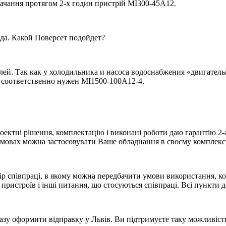
ачання протягом 2-х годин пристрій МІ300-45А12.
да. Какой Поверсет подойдет?
лей. Так как у холодильника и насоса водоснабжения «двигатель
 соответственно нужен МІ1500-100А12-4.
оектні рішення, комплектацію і виконані роботи даю гарантію 
 умовах можна застосовувати Ваше обладнання в своєму комплек
овір співпраці, в якому можна передбачити умови використання,
и пристроїв і інші питання, що стосуються співпраці. Всі пункти
у оформити відправку у Львів. Ви підтримуєте таку можливість